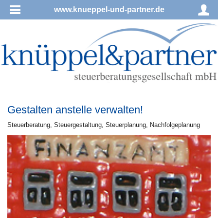
www.knueppel-und-partner.de
Gestalten anstelle verwalten!
Steu­er­be­ra­tung, Steu­er­ge­stal­tung, Steu­er­pla­nung, Nachfolgeplanung