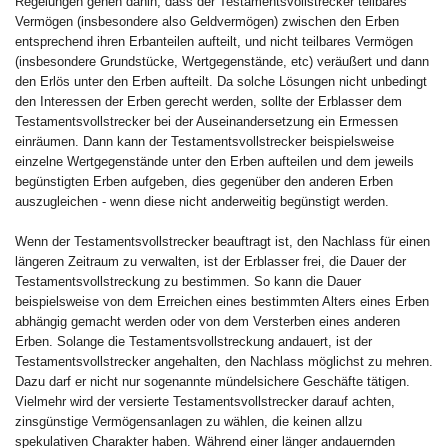
Regelungen gehen dahin, dass der Testamentsvollstrecker teilbares
Vermögen (insbesondere also Geldvermögen) zwischen den Erben
entsprechend ihren Erbanteilen aufteilt, und nicht teilbares Vermögen
(insbesondere Grundstücke, Wertgegenstände, etc) veräußert und dann
den Erlös unter den Erben aufteilt. Da solche Lösungen nicht unbedingt
den Interessen der Erben gerecht werden, sollte der Erblasser dem
Testamentsvollstrecker bei der Auseinandersetzung ein Ermessen
einräumen. Dann kann der Testamentsvollstrecker beispielsweise
einzelne Wertgegenstände unter den Erben aufteilen und dem jeweils
begünstigten Erben aufgeben, dies gegenüber den anderen Erben
auszugleichen - wenn diese nicht anderweitig begünstigt werden.
Wenn der Testamentsvollstrecker beauftragt ist, den Nachlass für einen
längeren Zeitraum zu verwalten, ist der Erblasser frei, die Dauer der
Testamentsvollstreckung zu bestimmen. So kann die Dauer
beispielsweise von dem Erreichen eines bestimmten Alters eines Erben
abhängig gemacht werden oder von dem Versterben eines anderen
Erben. Solange die Testamentsvollstreckung andauert, ist der
Testamentsvollstrecker angehalten, den Nachlass möglichst zu mehren.
Dazu darf er nicht nur sogenannte mündelsichere Geschäfte tätigen.
Vielmehr wird der versierte Testamentsvollstrecker darauf achten,
zinsgünstige Vermögensanlagen zu wählen, die keinen allzu
spekulativen Charakter haben. Während einer länger andauernden