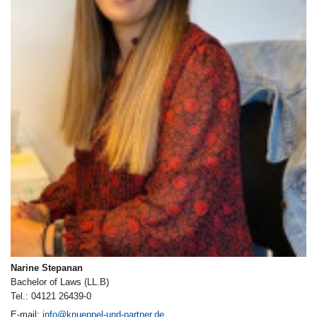
Narine Stepanan
Bachelor of Laws (LL.B)
Tel.: 04121 26439-0
E-mail:
info@knueppel-und-partner.de